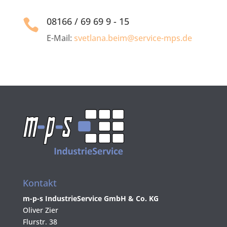
08166 / 69 69 9 - 15

E-Mail:
svetlana.beim@service-mps.de
Kontakt
m-p-s IndustrieService GmbH & Co. KG
Oliver Zier
Flurstr. 38