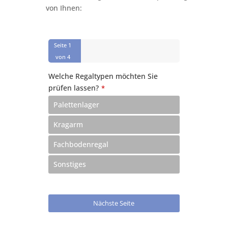
von Ihnen:
Seite
1
von 4
Welche Regaltypen möchten Sie
prüfen lassen?
*
Palettenlager
Kragarm
Fachbodenregal
Sonstiges
Nächste Seite